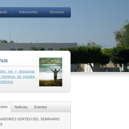
tacto
Intenciones
Servicios
des ver y descargar
s números de nuestra
ectrónica
culos
Noticias
Eventos
NADORES SORTEO DEL SEMINARIO
19