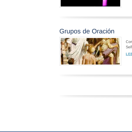
Com
Señ
LE