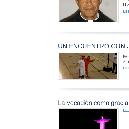
LL
LE
PAR
A 
LE
LE